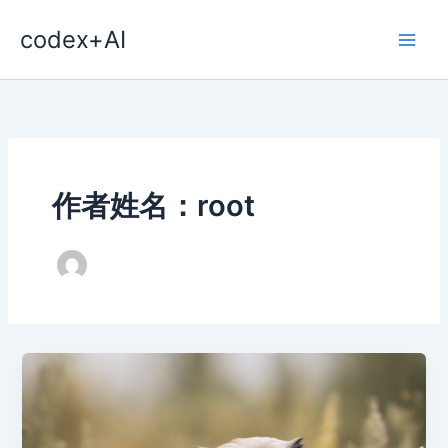
跳
codex+AI
至
内
容
作者姓名：root